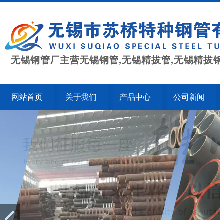
无锡钢管厂主营无锡钢管,无锡精拔管,无锡精拔
网站首页
关于我们
产品中心
公司新闻