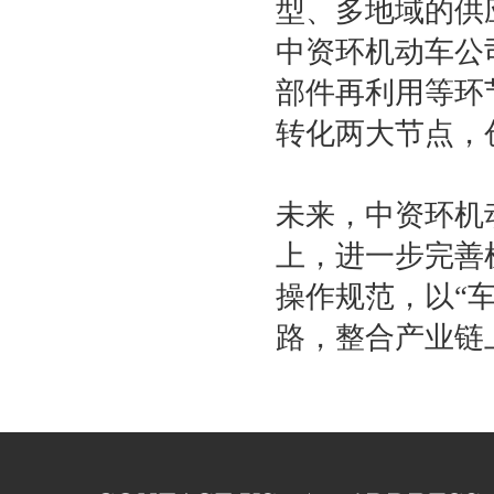
型、多地域的供
中资环机动车公
部件再利用等环
转化两大节点，
未来，中资环机
上，进一步完善
操作规范，以“
路，整合产业链